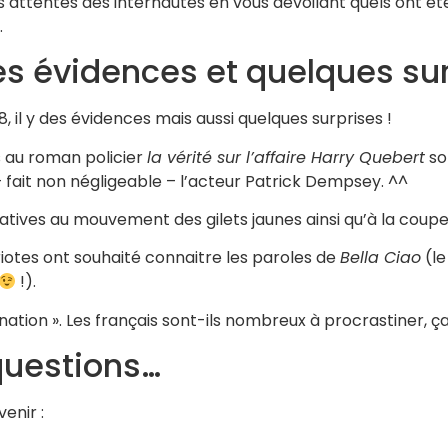
les attentes des internautes en vous dévoilant quels ont é
.
s évidences et quelques sur
il y des évidences mais aussi quelques surprises !
s au roman policier
la vérité sur l’affaire Harry Quebert
so
 – fait non négligeable – l’acteur Patrick Dempsey. ^^
elatives au mouvement des gilets jaunes ainsi qu’à la coup
iotes ont souhaité connaitre les paroles de
Bella Ciao
(le
!).
ination ». Les français sont-ils nombreux à procrastiner, ç
questions…
enir :